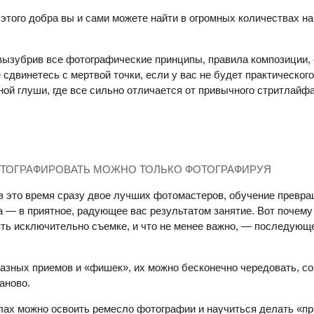
: этого добра вы и сами можете найти в огромных количествах н
 вызубрив все фотографические принципы, правила композиции,
не сдвинетесь с мертвой точки, если у вас не будет практическог
ной глуши, где все сильно отличается от привычного стритлайфа
ОТОГРАФИРОВАТЬ МОЖНО ТОЛЬКО ФОТОГРАФИРУЯ
 в это время сразу двое лучших фотомастеров, обучение превр
а — в приятное, радующее вас результатом занятие. Вот почем
ть исключительно съемке, и что не менее важно, — последующ
разных приемов и «фишек», их можно бесконечно чередовать, со
аново.
ах можно освоить ремесло фотографии и научиться делать «п