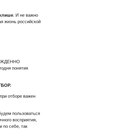
 клише
. И не важно
ая жизнь российской
ИНУЖДЕННО
годня понятия
ТБОР.
 при отборе важен
 будем пользоваться
чного восприятия,
 по себе, так