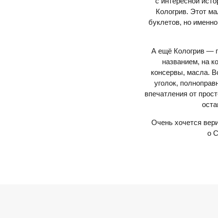
с интересной исто
Кологрив. Этот ма
буклетов, но именн
А ещё Кологрив — 
названием, на к
консервы, масла. В
уголок, полноправ
впечатления от прос
оста
Очень хочется вери
о 