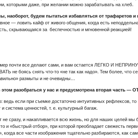
и, которыми даже, при желании можно зарабатывать на хлеб.
 мы, наоборот, будем пытаться избавляться от трафаретов и
лавное — ловить кайф от живого общения, когда есть неподдельн
асть, скрывающаяся за беспечностью и мгновенной реакцией!
амер почти все делают сами, и вам остается ЛЕГКО И НЕПР
не боясь снять что-то «не так как надо». Тем более, что се
авильно» размыты и не очевидны…
в этом разобраться у нас и предусмотрена вторая часть — О
то: ведь если при съемке достаточно интуитивных рефлексов, то
и система ценностей, т. е. культурный багаж.
т не сразу, и накапливается всю жизнь, но для наших целей мы
то и «быстрый отбор», при которой преобладает свежесть перви
, когда все части изображения тщательно разбираются, как сами