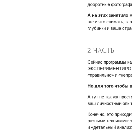
добротные фотографи
А на этих занятиях
где и что снимать, г
глубинки и ваша стр
2 ЧАСТЬ
Сейчас программы к
ЭКСПЕРИМЕНТИРОВАТЬ 
«правильно» и «непр
Но для того чтобы 
А тут не так уж прос
ваш личностный опыт 
Конечно, это приходи
разными техниками: э
и «детальный анализ»