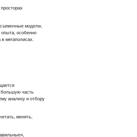
а просторах
 съемочные модели,
о опыта, особенно
 в мегаполисах.
ащается
у большую часть
ему анализу и отбору
четать, менять,
равильные»,