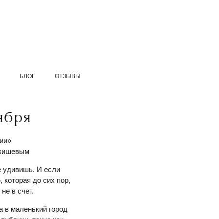
БЛОГ
ОТЗЫВЫ
ября
ии»
якишевым
е удивишь. И если
 которая до сих пор,
не в счет.
а в маленький город