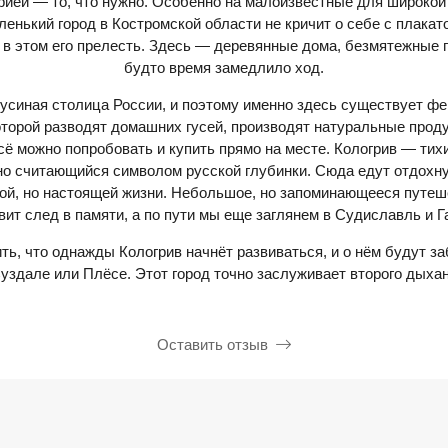
рией — то, что нужно. Особенно на малоизвестные для широкой 
ленький город в Костромской области не кричит о себе с плакат
о в этом его прелесть. Здесь — деревянные дома, безмятежные 
будто время замедлило ход.
гусиная столица России, и поэтому именно здесь существует ф
оторой разводят домашних гусей, производят натуральные про
сё можно попробовать и купить прямо на месте. Кологрив — тих
но считающийся символом русской глубинки. Сюда едут отдохн
той, но настоящей жизни. Небольшое, но запоминающееся путеше
вит след в памяти, а по пути мы еще заглянем в Судиславль и Г
ть, что однажды Кологрив начнёт развиваться, и о нём будут заб
Суздале или Плёсе. Этот город точно заслуживает второго дыхан
Оставить отзыв