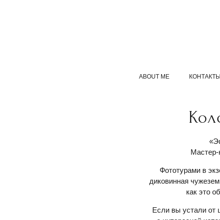
ABOUT ME
КОНТАКТ
Кол
«Э
Мастер-
Фототурами в экз
диковинная чужеземщ
как это о
Если вы устали от 