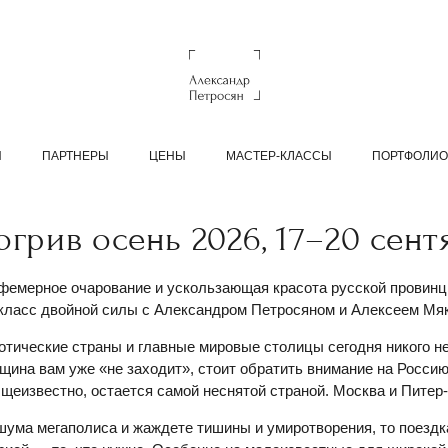
Ы
ПАРТНЕРЫ
ЦЕНЫ
МАСТЕР-КЛАССЫ
ПОРТФОЛИО
огрив осень 2026, 17–20 сент
фемерное очарование и ускользающая красота русской провинц
класс двойной силы с Александром Петросяном и Алексеем М
отические страны и главные мировые столицы сегодня никого н
ина вам уже «не заходит», стоит обратить внимание на Россию,
бщеизвестно, остается самой неснятой страной. Москва и Питер- 
шума мегаполиса и жаждете тишины и умиротворения, то поездк