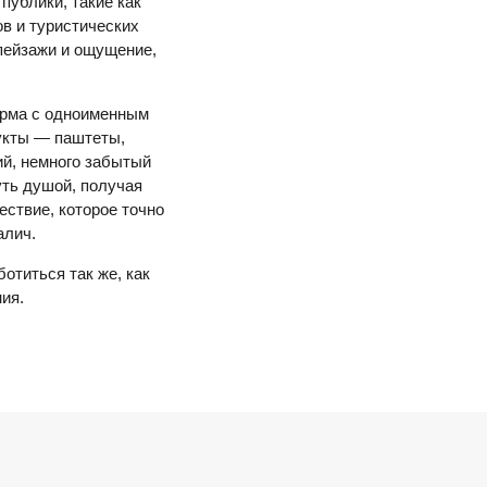
публики, такие как
ов и туристических
пейзажи и ощущение,
ерма с одноименным
дукты — паштеты,
ий, немного забытый
уть душой, получая
ствие, которое точно
алич.
отиться так же, как
ия.