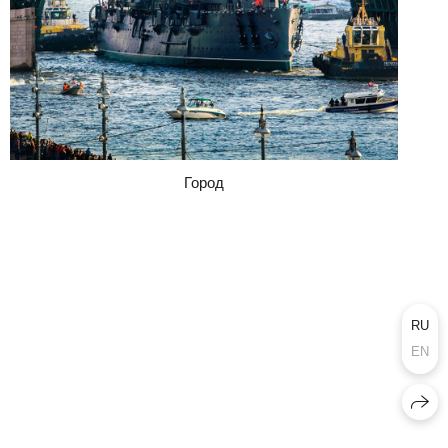
Город
RU
EN